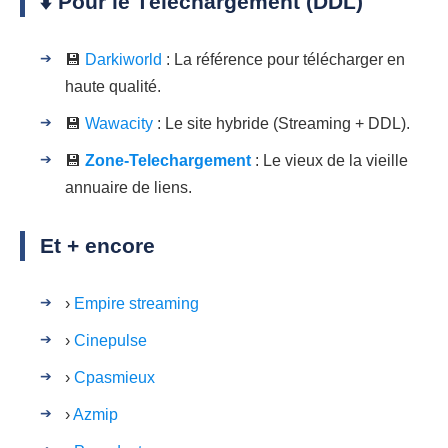
⬇️ Pour le Téléchargement (DDL)
💾
Darkiworld
: La référence pour télécharger en
haute qualité.
💾
Wawacity
: Le site hybride (Streaming + DDL).
💾
Zone-Telechargement
: Le vieux de la vieille
annuaire de liens.
Et + encore
›
Empire streaming
›
Cinepulse
›
Cpasmieux
›
Azmip