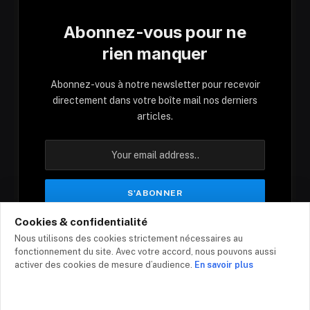
Abonnez-vous pour ne
rien manquer
Abonnez-vous à notre newsletter pour recevoir
directement dans votre boîte mail nos derniers
articles.
Cookies & confidentialité
En vous inscrivant, vous acceptez nos conditions
Nous utilisons des cookies strictement nécessaires au
et notre politique de confidentialité.
fonctionnement du site. Avec votre accord, nous pouvons aussi
activer des cookies de mesure d’audience.
En savoir plus