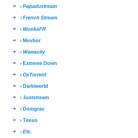
›
Papadustream
›
French Stream
›
WookaFR
›
Movbor
›
Wawacity
›
Extreme Down
›
OxTorrent
›
Darkiworld
›
Juststream
›
Domgrav
›
Tirexo
›
Etc.