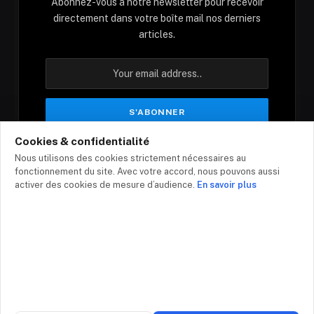
Abonnez-vous à notre newsletter pour recevoir
directement dans votre boîte mail nos derniers
articles.
Cookies & confidentialité
En vous inscrivant, vous acceptez nos conditions
Nous utilisons des cookies strictement nécessaires au
et notre politique de confidentialité.
fonctionnement du site. Avec votre accord, nous pouvons aussi
activer des cookies de mesure d’audience.
En savoir plus
© 2026 - Top-infos.com
Contact
Mentions légales
Politique de confidentialité