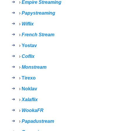
›
Empire Streaming
›
Papystreaming
›
Wiflix
›
French Stream
›
Yostav
›
Coflix
›
Monstream
›
Tirexo
›
Noklav
›
Xalaflix
›
WookaFR
›
Papadustream