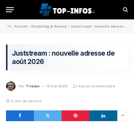
Fil :
Accueil
»
Streaming & Animes
»
Juststream : nouvelle adresse de mai 2026
Juststream : nouvelle adresse de
août 2026
Par
Tristan
13 mai 2026
Aucun commentaire
6 min de lecture