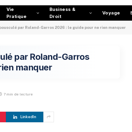
Vie
Business &
Voyage
Pratique
Droit
 bousculé par Roland-Garros 2026 : le guide pour ne rien manquer
culé par Roland-Garros
 rien manquer
7 min de lecture
LinkedIn