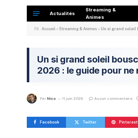
Streaming &
Actualités
Animes
Fil :
Accueil
»
Streaming & Animes
»
Un si grand soleil
Un si grand soleil bous
2026 : le guide pour ne
Par
Nico
11 juin 2026
Aucun commentaire
Facebook
Twitter
Pinterest