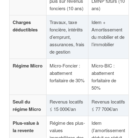
puis sur revenus
LMNP futurs (10
fonciers (10 ans)
ans)
Charges
Travaux, taxe
Idem +
déductibles
foncière, intérêts
Amortissement
d’emprunt,
du mobilier et de
assurances, frais
l’immobilier
de gestion
Régime Micro
Micro-Foncier :
Micro-BIC :
abattement
abattement
forfaitaire de 30%
forfaitaire de
50%
Seuil du
Revenus locatifs
Revenus locatifs
régime Micro
≤ 15 000€/an
≤ 77 700€/an
Plus-value à
Régime des plus-
Idem
la revente
values
(l’amortissement
immobilières des
déduit ne réduit