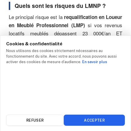
Quels sont les risques du LMNP ?
Le principal risque est la
requalification en Loueur
si vos revenus
en Meublé Professionnel (LMP)
locatifs meublés dépassent 23 000€/an ET
représentent plus de 50% de vos revenus globaux.
Cookies & confidentialité
Vous basculez alors automatiquement en LMP,
Nous utilisons des cookies strictement nécessaires au
avec une fiscalité différente et l’obligation de cotiser
fonctionnement du site. Avec votre accord, nous pouvons aussi
activer des cookies de mesure d’audience.
En savoir plus
au régime social des indépendants. Autre risque :
une comptabilité mal tenue peut être redressée par
l’administration fiscale.
Conclusion
REFUSER
ACCEPTER
Le choix entre régime foncier et LMNP n’est pas
une question de « meilleur » statut dans l’absolu,