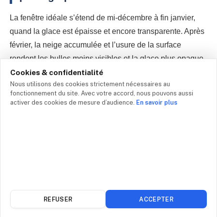
La fenêtre idéale s’étend de mi-décembre à fin janvier,
quand la glace est épaisse et encore transparente. Après
février, la neige accumulée et l’usure de la surface
rendent les bulles moins visibles et la glace plus opaque.
Cookies & confidentialité
Nous utilisons des cookies strictement nécessaires au
Où se situe exactement le lac
fonctionnement du site. Avec votre accord, nous pouvons aussi
Abraham au Canada ?
activer des cookies de mesure d’audience.
En savoir plus
Le lac Abraham se trouve dans l’ouest de l’Alberta, le
long de la route David Thompson (Highway 11), entre
Nordegg et Saskatchewan River Crossing. Il est à
environ 1 h 30 de route au nord de Lake Louise.
Peut-on patiner sur le lac Abraham ?
REFUSER
ACCEPTER
Oui, le patinage sauvage est pratiqué sur le lac Abraham