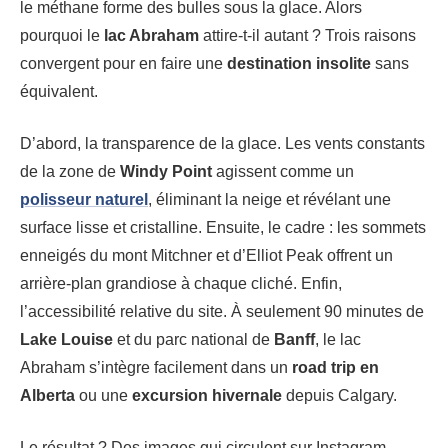
le méthane forme des bulles sous la glace. Alors
pourquoi le
lac Abraham
attire-t-il autant ? Trois raisons
convergent pour en faire une
destination insolite
sans
équivalent.
D’abord, la transparence de la glace. Les vents constants
de la zone de
Windy Point
agissent comme un
polisseur naturel
, éliminant la neige et révélant une
surface lisse et cristalline. Ensuite, le cadre : les sommets
enneigés du mont Mitchner et d’Elliot Peak offrent un
arrière-plan grandiose à chaque cliché. Enfin,
l’accessibilité relative du site. À seulement 90 minutes de
Lake Louise
et du parc national de
Banff
, le lac
Abraham s’intègre facilement dans un
road trip en
Alberta
ou une
excursion hivernale
depuis Calgary.
Le résultat ? Des images qui circulent sur Instagram,