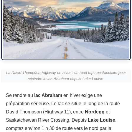
La David Thompson Highway en hiver : un road trip spectaculaire pour
rejoindre le lac Abraham depuis Lake Louise.
Se rendre au
lac Abraham
en hiver exige une
préparation sérieuse. Le lac se situe le long de la route
David Thompson (Highway 11), entre
Nordegg
et
Saskatchewan River Crossing. Depuis
Lake Louise
,
comptez environ 1 h 30 de route vers le nord par la