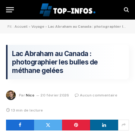
Fil :
Accueil
»
Voyage
»
Lac Abraham au Canada : photographier les bulles de méthane gelées
Lac Abraham au Canada :
photographier les bulles de
méthane gelées
Par
Nico
20 février 2026
Aucun commentaire
13 min de lecture