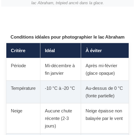
lac Abraham, trépied ancré dans la glace.
Conditions idéales pour photographier le lac Abraham
Critère
Idéal
À éviter
Période
Mi-décembre à
Après mi-février
fin janvier
(glace opaque)
Température
-10 °C à -20 °C
Au-dessus de 0 °C
(fonte partielle)
Neige
Aucune chute
Neige épaisse non
récente (2-3
balayée par le vent
jours)