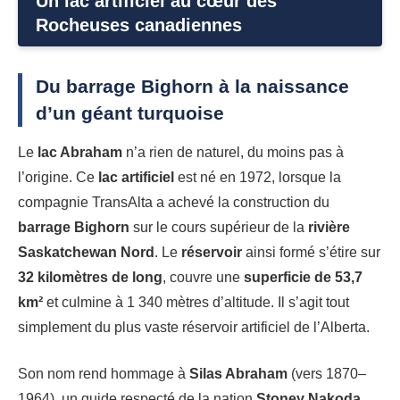
Un lac artificiel au cœur des
Rocheuses canadiennes
Du barrage Bighorn à la naissance
d’un géant turquoise
Le
lac Abraham
n’a rien de naturel, du moins pas à
l’origine. Ce
lac artificiel
est né en 1972, lorsque la
compagnie TransAlta a achevé la construction du
barrage Bighorn
sur le cours supérieur de la
rivière
Saskatchewan Nord
. Le
réservoir
ainsi formé s’étire sur
32 kilomètres de long
, couvre une
superficie de 53,7
km²
et culmine à 1 340 mètres d’altitude. Il s’agit tout
simplement du plus vaste réservoir artificiel de l’Alberta.
Son nom rend hommage à
Silas Abraham
(vers 1870–
1964), un guide respecté de la nation
Stoney Nakoda