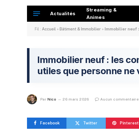
Streaming &
Actualités
Animes
Fil :
Accueil
»
Bâtiment & Immobilier
»
Immobilier neuf :
Immobilier neuf : les con
utiles que personne ne
Par
Nico
26 mars 2026
Aucun commentaire
Facebook
Twitter
Pinterest