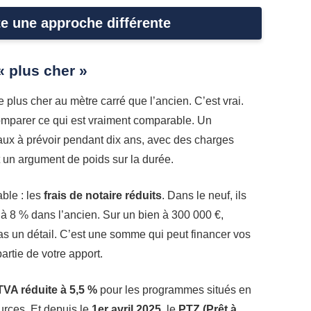
te une approche différente
« plus cher »
 plus cher au mètre carré que l’ancien. C’est vrai.
 comparer ce qui est vraiment comparable. Un
vaux à prévoir pendant dix ans, avec des charges
st un argument de poids sur la durée.
ble : les
frais de notaire réduits
. Dans le neuf, ils
7 à 8 % dans l’ancien. Sur un bien à 300 000 €,
pas un détail. C’est une somme qui peut financer vos
rtie de votre apport.
TVA réduite à 5,5 %
pour les programmes situés en
rces. Et depuis le
1er avril 2025
, le
PTZ (Prêt à