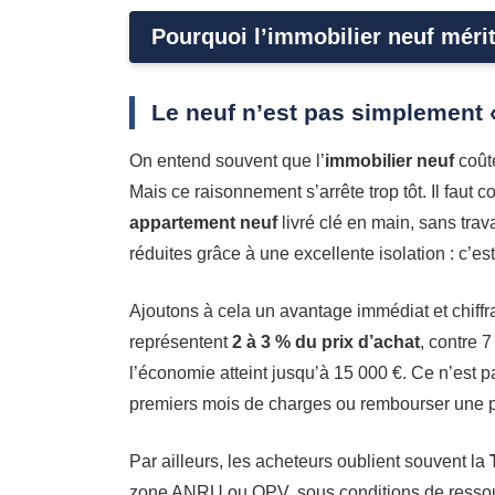
Pourquoi l’immobilier neuf méri
Le neuf n’est pas simplement 
On entend souvent que l’
immobilier neuf
coûte
Mais ce raisonnement s’arrête trop tôt. Il faut
appartement neuf
livré clé en main, sans tra
réduites grâce à une excellente isolation : c’e
Ajoutons à cela un avantage immédiat et chiffra
représentent
2 à 3 % du prix d’achat
, contre 
l’économie atteint jusqu’à 15 000 €. Ce n’est 
premiers mois de charges ou rembourser une pa
Par ailleurs, les acheteurs oublient souvent la
zone ANRU ou QPV, sous conditions de ressou