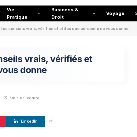
Vie
Business &
Voyage
Pratique
Droit
 les conseils vrais, vérifiés et utiles que personne ne vous donne
seils vrais, vérifiés et
 vous donne
7 min de lecture
LinkedIn