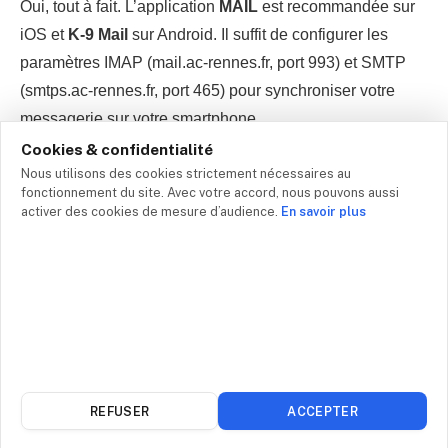
Oui, tout à fait. L’application
MAIL
est recommandée sur
iOS et
K-9 Mail
sur Android. Il suffit de configurer les
paramètres IMAP (mail.ac-rennes.fr, port 993) et SMTP
(smtps.ac-rennes.fr, port 465) pour synchroniser votre
messagerie sur votre smartphone.
Cookies & confidentialité
Comment configurer Thunderbird
Nous utilisons des cookies strictement nécessaires au
fonctionnement du site. Avec votre accord, nous pouvons aussi
avec le webmail ac-rennes.fr ?
activer des cookies de mesure d’audience.
En savoir plus
Thunderbird
est le logiciel officiel préconisé par
l’académie. Dans les paramètres de compte, renseignez
le serveur IMAP mail.ac-rennes.fr (port 993, SSL) et le
serveur SMTP smtps.ac-rennes.fr (port 465, SSL). Votre
identifiant académique et votre mot de passe complètent
la configuration.
REFUSER
ACCEPTER