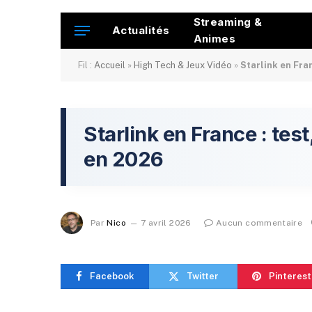
Streaming &
Actualités
Animes
Fil :
Accueil
»
High Tech & Jeux Vidéo
»
Starlink en Fran
Starlink en France : test
en 2026
Par
Nico
7 avril 2026
Aucun commentaire
Facebook
Twitter
Pinterest