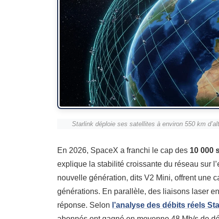
Starlink déploie ses satellites à environ 550 km d’al
En 2026, SpaceX a franchi le cap des
10 000 s
explique la stabilité croissante du réseau sur l’
nouvelle génération, dits V2 Mini, offrent une 
générations. En parallèle, des liaisons laser en
réponse. Selon
l’analyse des débits réels St
abonnés ont gagné en moyenne 48 Mb/s de déb