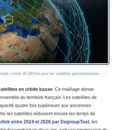
titude, contre 36 000 km pour les satellites géostationnaires.
atellites en orbite basse
. Ce maillage dense
ensemble du territoire français. Les satellites de
capacité quatre fois supérieure aux anciennes
tre les satellites réduisent encore les temps de
arlink entre 2024 et 2026 par DegroupTest
, les
it descendant en deux ans, soit une progression de