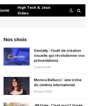
High Tech & Jeux
Santé
Vidéo
Nos choix
Genially : l’outil de création
visuelle qui révolutionne vos
présentations
2 mars 2025
Monica Bellucci : une icône
du cinéma international
16 mars 2025
JM Date : C’est quoi ? Guide