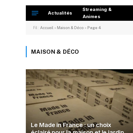
Streaming &
Actualités
Animes
Fil :
Accueil
»
Maison & Déco
»
Page 4
MAISON & DÉCO
Le Made in France : un choix
éclairé pour la maison et le jardin