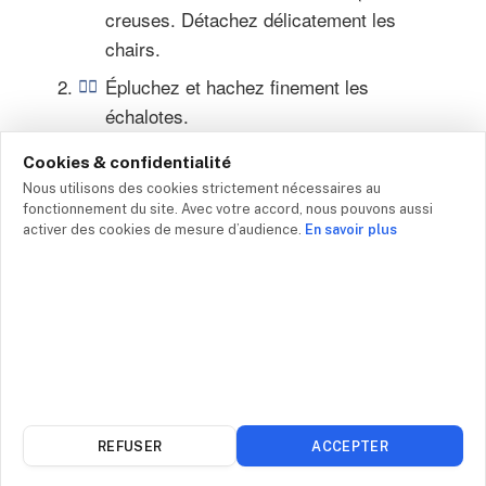
creuses. Détachez délicatement les
chairs.
Épluchez et hachez finement les
échalotes.
Dans une casserole, faites fondre le
Cookies & confidentialité
beurre et faites revenir les échalotes 2
Nous utilisons des cookies strictement nécessaires au
minutes sans coloration.
fonctionnement du site. Avec votre accord, nous pouvons aussi
activer des cookies de mesure d’audience.
En savoir plus
Ajoutez le champagne et l’eau des huîtres
filtrée. Faites réduire de moitié à feu vif
(environ 5 minutes).
Incorporez la crème fraîche, salez
légèrement et poivrez. Laissez réduire 3
minutes jusqu’à obtenir une sauce
onctueuse.
REFUSER
ACCEPTER
Ajoutez les chairs d’huîtres dans la sauce