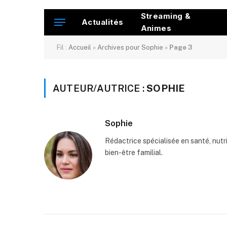
Streaming &
Actualités
Animes
Fil :
Accueil
»
Archives pour Sophie
»
Page 3
AUTEUR/AUTRICE :
SOPHIE
Sophie
Rédactrice spécialisée en santé, nutr
bien-être familial.