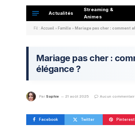
Streaming &
Actualités
Animes
Fil :
Accueil
»
Famille
»
Mariage pas cher : comment al
Mariage pas cher : comm
élégance ?
Par
Sophie
21 août 2025
Aucun commentair
Facebook
Twitter
Pinterest