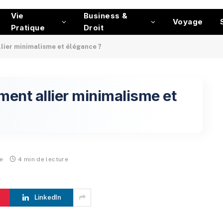
Vie
Business &
Voyage
Pratique
Droit
lier minimalisme et élégance ?
ent allier minimalisme et
e
4 min de lecture
LinkedIn