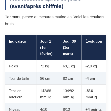
(avant/après chiffrés)
1er mars, pesée et mesures matinales. Voici les résultats
bruts :
Indicateur
Jour 1
Jour 30
Évolution
(1er
(1er
février)
mars)
Poids
72 kg
69,1 kg
-2,9 kg
Tour de taille
86 cm
82 cm
-4 cm
Tension
142/88
134/82
-8/-6
artérielle
mmHg
mmHg
mmHg
Niveau
4/10
8/10
+4 points