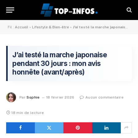
Fil :
Accueil
»
Lifestyle & Bien-être
»
J’ai testé la marche japonaise pendant 30 jours : mon avis honnête (avant/après)
J’ai testé la marche japonaise
pendant 30 jours : mon avis
honnête (avant/après)
Par
Sophie
18 février 2026
Aucun commentaire
18 min de lecture