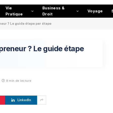
Vie
Business &
Voyage
Pratique
Droit
eur ? Le guide étape par étape
reneur ? Le guide étape
9 min de lecture
LinkedIn