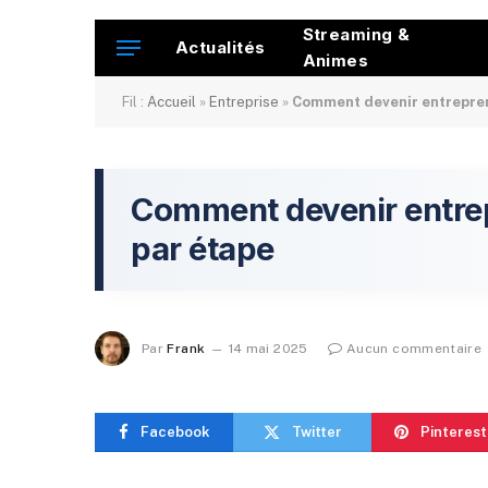
Streaming &
Actualités
Animes
Fil :
Accueil
»
Entreprise
»
Comment devenir entrepren
Comment devenir entrep
par étape
Par
Frank
14 mai 2025
Aucun commentaire
Facebook
Twitter
Pinterest