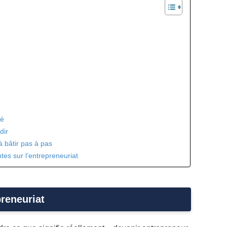
té
dir
 bâtir pas à pas
es sur l’entrepreneuriat
preneuriat