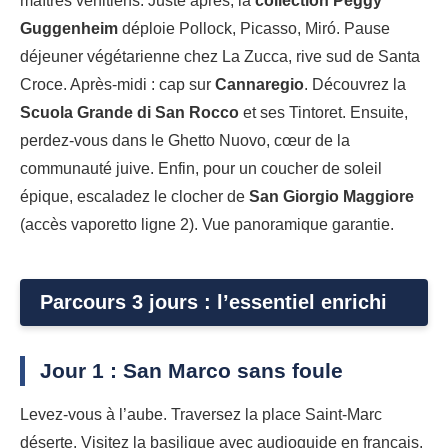
maîtres vénitiens. Juste après, la
collection Peggy
Guggenheim
déploie Pollock, Picasso, Miró. Pause
déjeuner végétarienne chez La Zucca, rive sud de Santa
Croce. Après-midi : cap sur
Cannaregio
. Découvrez la
Scuola Grande di San Rocco
et ses Tintoret. Ensuite,
perdez-vous dans le Ghetto Nuovo, cœur de la
communauté juive. Enfin, pour un coucher de soleil
épique, escaladez le clocher de
San Giorgio Maggiore
(accès vaporetto ligne 2). Vue panoramique garantie.
Parcours 3 jours : l’essentiel enrichi
Jour 1 : San Marco sans foule
Levez-vous à l’aube. Traversez la place Saint-Marc
déserte. Visitez la basilique avec audioguide en français.