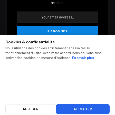
articles.
Cookies & confidentialité
En vous inscrivant, vous acceptez nos conditions
Nous utilisons des cookies strictement nécessaires au
et notre politique de confidentialité.
fonctionnement du site. Avec votre accord, nous pouvons aussi
activer des cookies de mesure d’audience.
En savoir plus
© 2026 - Top-infos.com
Contact
Mentions légales
Politique de confidentialité
Plan du site
REFUSER
ACCEPTER