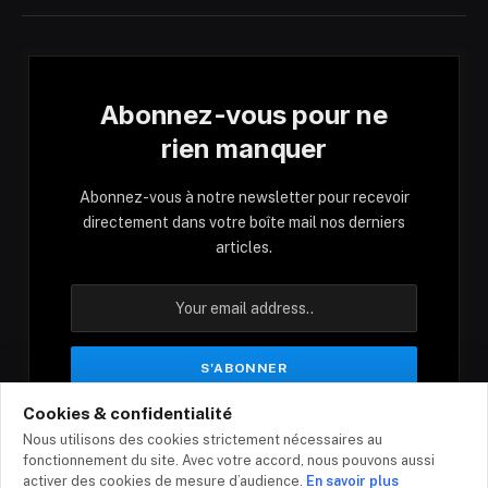
Abonnez-vous pour ne
rien manquer
Abonnez-vous à notre newsletter pour recevoir
directement dans votre boîte mail nos derniers
articles.
Cookies & confidentialité
En vous inscrivant, vous acceptez nos conditions
Nous utilisons des cookies strictement nécessaires au
et notre politique de confidentialité.
fonctionnement du site. Avec votre accord, nous pouvons aussi
activer des cookies de mesure d’audience.
En savoir plus