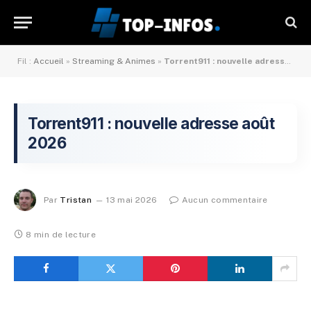
Fil :
Accueil
»
Streaming & Animes
»
Torrent911 : nouvelle adresse mai 2026
Torrent911 : nouvelle adresse août
2026
Par
Tristan
13 mai 2026
Aucun commentaire
8 min de lecture