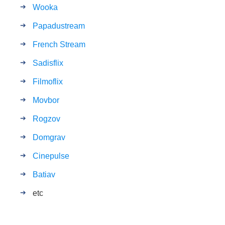
Wooka
Papadustream
French Stream
Sadisflix
Filmoflix
Movbor
Rogzov
Domgrav
Cinepulse
Batiav
etc