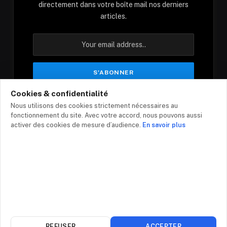
directement dans votre boîte mail nos derniers
articles.
Cookies & confidentialité
En vous inscrivant, vous acceptez nos conditions
Nous utilisons des cookies strictement nécessaires au
et notre politique de confidentialité.
fonctionnement du site. Avec votre accord, nous pouvons aussi
activer des cookies de mesure d’audience.
En savoir plus
© 2026 - Top-infos.com
Contact
Mentions légales
Politique de confidentialité
Plan du site
REFUSER
ACCEPTER