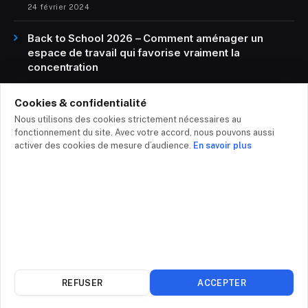
24 février 2024
Back to School 2026 – Comment aménager un
espace de travail qui favorise vraiment la
concentration
28 juillet 2026
Cookies & confidentialité
Nous utilisons des cookies strictement nécessaires au
fonctionnement du site. Avec votre accord, nous pouvons aussi
RESTEZ CONNECTÉ
activer des cookies de mesure d’audience.
En savoir plus
Abonnez-vous pour ne
rien manquer
Abonnez-vous à notre newsletter pour recevoir
REFUSER
ACCEPTER
directement dans votre boîte mail nos derniers
articles.