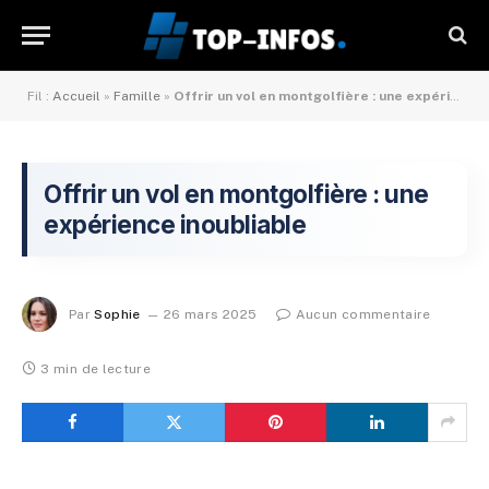
Fil :
Accueil
»
Famille
»
Offrir un vol en montgolfière : une expérience inoubliable
Offrir un vol en montgolfière : une
expérience inoubliable
Par
Sophie
26 mars 2025
Aucun commentaire
3 min de lecture