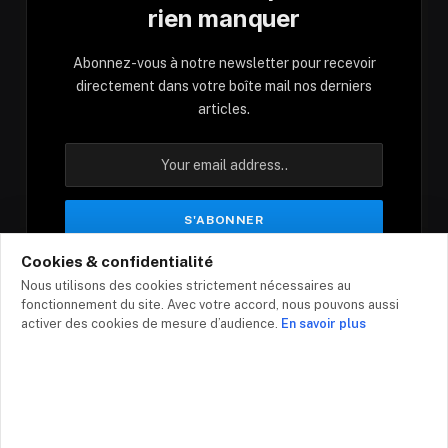
rien manquer
Abonnez-vous à notre newsletter pour recevoir
directement dans votre boîte mail nos derniers
articles.
Cookies & confidentialité
En vous inscrivant, vous acceptez nos conditions
Nous utilisons des cookies strictement nécessaires au
et notre politique de confidentialité.
fonctionnement du site. Avec votre accord, nous pouvons aussi
activer des cookies de mesure d’audience.
En savoir plus
© 2026 - Top-infos.com