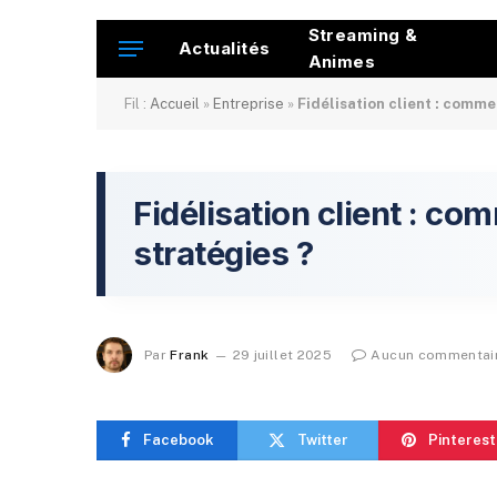
Streaming &
Actualités
Animes
Fil :
Accueil
»
Entreprise
»
Fidélisation client : comme
Fidélisation client : co
stratégies ?
Par
Frank
29 juillet 2025
Aucun commentai
Facebook
Twitter
Pinterest