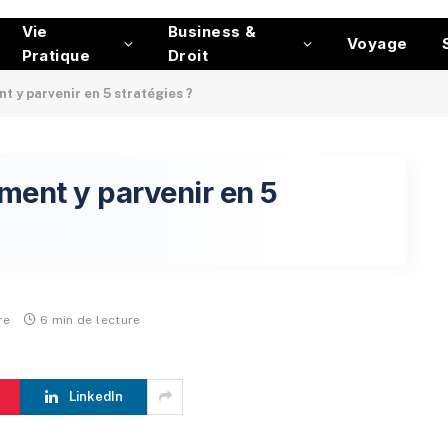
Vie
Business &
Voyage
Pratique
Droit
nt y parvenir en 5 stratégies ?
mment y parvenir en 5
re
6 min de lecture
LinkedIn