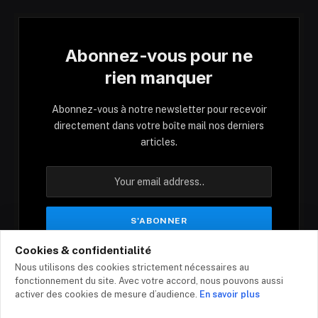
Abonnez-vous pour ne
rien manquer
Abonnez-vous à notre newsletter pour recevoir
directement dans votre boîte mail nos derniers
articles.
Cookies & confidentialité
En vous inscrivant, vous acceptez nos conditions
Nous utilisons des cookies strictement nécessaires au
et notre politique de confidentialité.
fonctionnement du site. Avec votre accord, nous pouvons aussi
activer des cookies de mesure d’audience.
En savoir plus