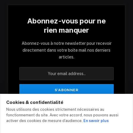
Abonnez-vous pour ne
rien manquer
Abonnez-vous à notre newsletter pour recevoir
directement dans votre boîte mail nos derniers
articles.
Cookies & confidentialité
En vous inscrivant, vous acceptez nos conditions
Nous utilisons des cookies strictement nécessaires au
et notre politique de confidentialité.
fonctionnement du site. Avec votre accord, nous pouvons aussi
activer des cookies de mesure d’audience.
En savoir plus