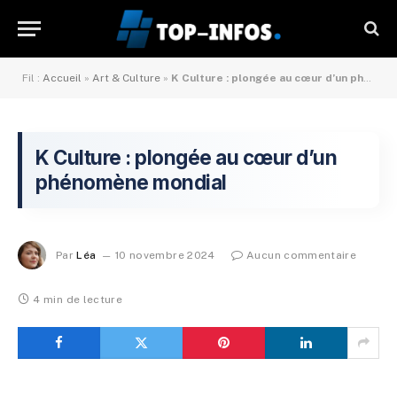
Fil :
Accueil
»
Art & Culture
»
K Culture : plongée au cœur d’un phénomène mondial
K Culture : plongée au cœur d’un
phénomène mondial
Par
Léa
10 novembre 2024
Aucun commentaire
4 min de lecture