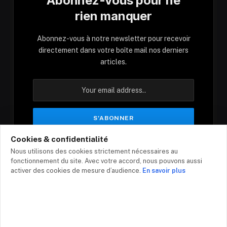
Abonnez-vous pour ne
rien manquer
Abonnez-vous à notre newsletter pour recevoir
directement dans votre boîte mail nos derniers
articles.
Cookies & confidentialité
En vous inscrivant, vous acceptez nos conditions
Nous utilisons des cookies strictement nécessaires au
et notre politique de confidentialité.
fonctionnement du site. Avec votre accord, nous pouvons aussi
activer des cookies de mesure d’audience.
En savoir plus