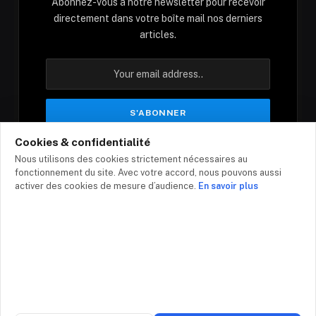
Abonnez-vous à notre newsletter pour recevoir
directement dans votre boîte mail nos derniers
articles.
Cookies & confidentialité
En vous inscrivant, vous acceptez nos conditions
Nous utilisons des cookies strictement nécessaires au
et notre politique de confidentialité.
fonctionnement du site. Avec votre accord, nous pouvons aussi
activer des cookies de mesure d’audience.
En savoir plus
© 2026 - Top-infos.com
Contact
Mentions légales
Politique de confidentialité