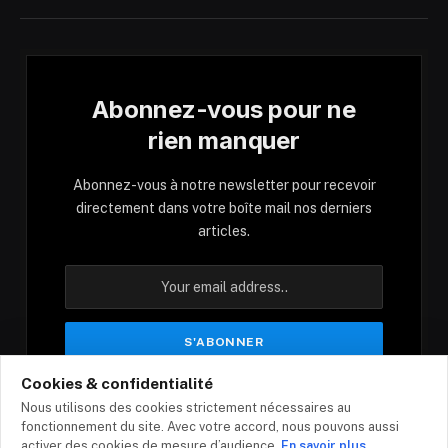
Abonnez-vous pour ne
rien manquer
Abonnez-vous à notre newsletter pour recevoir
directement dans votre boîte mail nos derniers
articles.
Cookies & confidentialité
En vous inscrivant, vous acceptez nos conditions
Nous utilisons des cookies strictement nécessaires au
et notre politique de confidentialité.
fonctionnement du site. Avec votre accord, nous pouvons aussi
activer des cookies de mesure d’audience.
En savoir plus