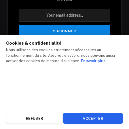
Cookies & confidentialité
En vous inscrivant, vous acceptez nos conditions
Nous utilisons des cookies strictement nécessaires au
et notre politique de confidentialité.
fonctionnement du site. Avec votre accord, nous pouvons aussi
activer des cookies de mesure d’audience.
En savoir plus
© 2026 - Top-infos.com
Contact
Mentions légales
Politique de confidentialité
Plan du site
REFUSER
ACCEPTER