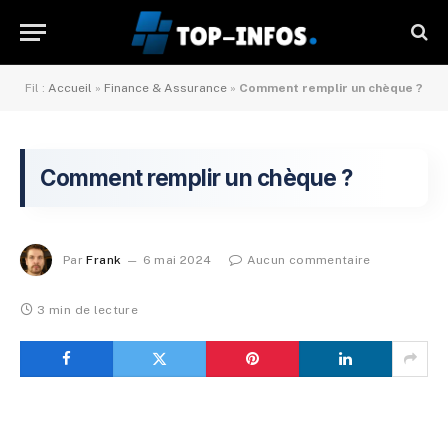
Fil :
Accueil
»
Finance & Assurance
»
Comment remplir un chèque ?
Comment remplir un chèque ?
Par
Frank
6 mai 2024
Aucun commentaire
3 min de lecture