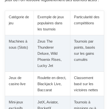
Catégorie de
Exemple de jeux
Particularité des
jeu
populaires dans
compétitions
les tournois
Machines à
Zeus The
Tournois par
sous (Slots)
Thunderer
points, basés
Deluxe, Wild
sur les gains
Phoenix Rises,
cumulés
Lucky Jet
Jeux de
Roulette en direct,
Classement
casino live
Blackjack Live,
basé sur les
Baccarat
victoires nettes
Mini-jeux
JetX, Aviator,
Tournois à
exclusifs
RocketX
missions ou à