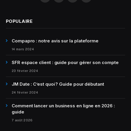
(Twitter)
POPULAIRE
Compapro : notre avis sur la plateforme
14 mars 2024
SFR espace client : guide pour gérer son compte
23 février 2024
JM Date : C’est quoi ? Guide pour débutant
24 février 2024
Comment lancer un business en ligne en 2026 :
guide
7 août 2026