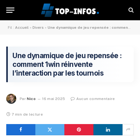
Fil :
Accueil
»
Divers
»
Une dynamique de jeu repensée : comment 1win réinvente l’interaction par les tournois
Une dynamique de jeu repensée :
comment 1win réinvente
l’interaction par les tournois
Par
Nico
16 mai 2025
Aucun commentaire
7 min de lecture