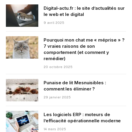
Digital-actu.fr : le site d’actualités sur
le web et le digital
9 avril 2025
Pourquoi mon chat me « méprise » ?
7 vraies raisons de son
comportement (et comment y
remédier)
20 octobre 2025
Punaise de lit Mesnuisibles :
comment les éliminer ?
29 janvier 2025
Les logiciels ERP : moteurs de
l’efficacité opérationnelle moderne
14 mars 2025