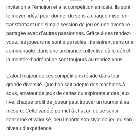
invitation à l’émotion et à la compétition amicale. Ils sont
le moyen idéal pour donner du sens à chaque mise, en
transformant une simple session de jeu en une aventure
partagée avec d’autres passionnés. Grâce à ces rendez-
vous, les joueurs ne sont plus isolés : ils entrent dans une
communauté, dans une ambiance collective où le défi et
la montée d’adrénaline sont toujours au rendez-vous.
L’atout majeur de ces compétitions réside dans leur
grande diversité. Que l’on soit adepte des machines à
sous, amateur de jeux de cartes ou explorateur des jeux
live, chaque profil de joueur peut trouver un tournoi à sa
mesure. Cette variété permet à chacun de se sentir
concerné et valorisé, peu importe son style de jeu ou son
niveau d’expérience.