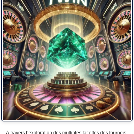
À travers l’exploration des multiples facettes des tournois