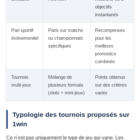
objectifs
instantanés
Pari sportif
Paris sur matchs
Récompenses
événementiel
ou championnats
pour les
spécifiques
meilleurs
pronostics
combinés
Tournois
Mélange de
Points obtenus
multi-jeux
plusieurs formats
sur des critères
(slots + mini-jeux)
variés
Typologie des tournois proposés sur
1win
Ce n’est pas uniquement le type de jeu qui varie. Les