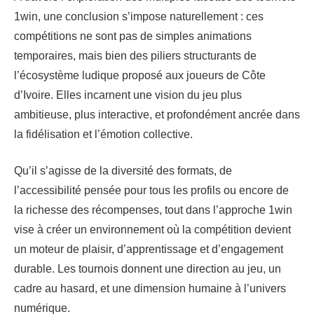
1win, une conclusion s’impose naturellement : ces
compétitions ne sont pas de simples animations
temporaires, mais bien des piliers structurants de
l’écosystème ludique proposé aux joueurs de Côte
d’Ivoire. Elles incarnent une vision du jeu plus
ambitieuse, plus interactive, et profondément ancrée dans
la fidélisation et l’émotion collective.
Qu’il s’agisse de la diversité des formats, de
l’accessibilité pensée pour tous les profils ou encore de
la richesse des récompenses, tout dans l’approche 1win
vise à créer un environnement où la compétition devient
un moteur de plaisir, d’apprentissage et d’engagement
durable. Les tournois donnent une direction au jeu, un
cadre au hasard, et une dimension humaine à l’univers
numérique.