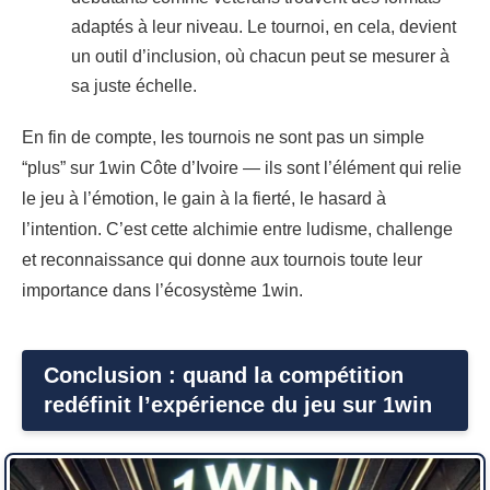
adaptés à leur niveau. Le tournoi, en cela, devient
un outil d’inclusion, où chacun peut se mesurer à
sa juste échelle.
En fin de compte, les tournois ne sont pas un simple
“plus” sur 1win Côte d’Ivoire — ils sont l’élément qui relie
le jeu à l’émotion, le gain à la fierté, le hasard à
l’intention. C’est cette alchimie entre ludisme, challenge
et reconnaissance qui donne aux tournois toute leur
importance dans l’écosystème 1win.
Conclusion : quand la compétition
redéfinit l’expérience du jeu sur 1win