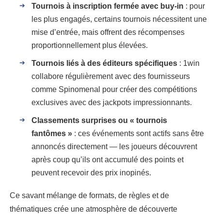
Tournois à inscription fermée avec buy-in
: pour
les plus engagés, certains tournois nécessitent une
mise d’entrée, mais offrent des récompenses
proportionnellement plus élevées.
Tournois liés à des éditeurs spécifiques
: 1win
collabore régulièrement avec des fournisseurs
comme Spinomenal pour créer des compétitions
exclusives avec des jackpots impressionnants.
Classements surprises ou « tournois
fantômes »
: ces événements sont actifs sans être
annoncés directement — les joueurs découvrent
après coup qu’ils ont accumulé des points et
peuvent recevoir des prix inopinés.
Ce savant mélange de formats, de règles et de
thématiques crée une atmosphère de découverte