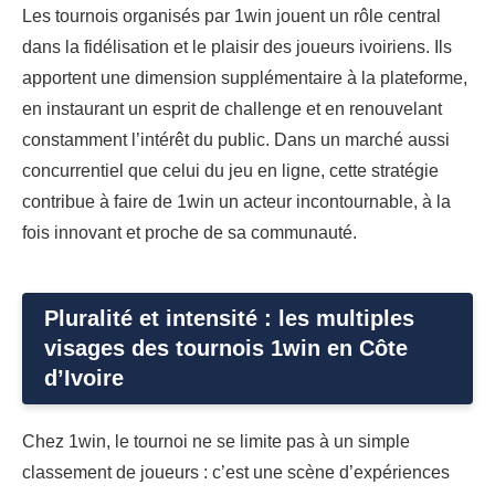
Les tournois organisés par 1win jouent un rôle central
dans la fidélisation et le plaisir des joueurs ivoiriens. Ils
apportent une dimension supplémentaire à la plateforme,
en instaurant un esprit de challenge et en renouvelant
constamment l’intérêt du public. Dans un marché aussi
concurrentiel que celui du jeu en ligne, cette stratégie
contribue à faire de 1win un acteur incontournable, à la
fois innovant et proche de sa communauté.
Pluralité et intensité : les multiples
visages des tournois 1win en Côte
d’Ivoire
Chez 1win, le tournoi ne se limite pas à un simple
classement de joueurs : c’est une scène d’expériences