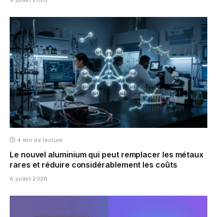
4 min de lecture
Le nouvel aluminium qui peut remplacer les métaux
rares et réduire considérablement les coûts
6 juillet 2026