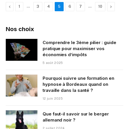
Previous
…
…
Next
1
3
4
5
6
7
10
Nos choix
Comprendre le 3ème pilier : guide
pratique pour maximiser vos
économies d’impôts
5 août 2025
Pourquoi suivre une formation en
hypnose à Bordeaux quand on
travaille dans la santé ?
12 juin 2025
Que faut-il savoir sur le berger
allemand noir ?
2 juillet 2024