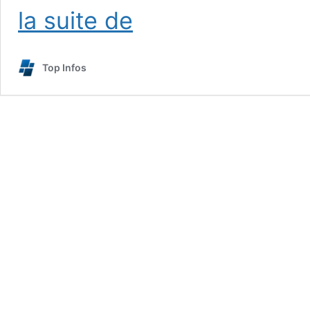
Pierre
la suite de
d’alun :
vertus,
utilisation,
Top Infos
dangers